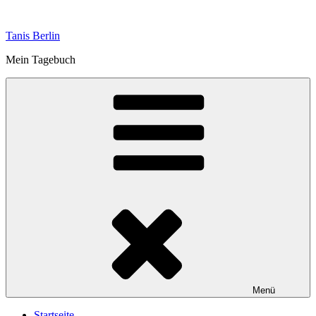
Zum
Inhalt
Tanis Berlin
springen
Mein Tagebuch
Menü
Startseite