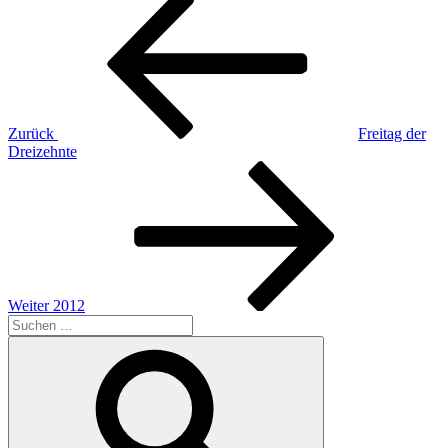
Beitragsnavigation
Beitrag
Zurück
Freitag der
Dreizehnte
Nächster
Beitrag
Weiter
2012
Suchen
nach:
Suchen