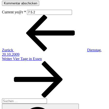
Current ye@r
*
Beitragsnavigation
Vorheriger
Beitrag
Zurück
Dienstag,
20.10.2009
Nächster
Weiter
Vier Tage in Essen
Beitrag
Suchen
nach:
Suchen