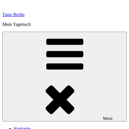
Zum
Inhalt
Tanis Berlin
springen
Mein Tagebuch
Menü
Startseite