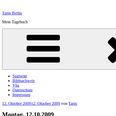
Zum
Inhalt
Tanis Berlin
springen
Mein Tagebuch
Startseite
Bildnachweis
Vita
Datenschutz
Impressum
Veröffentlicht
12. Oktober 2009
12. Oktober 2009
von
Tanis
am
Montag, 12.10.2009