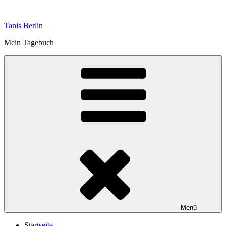
Zum
Inhalt
Tanis Berlin
springen
Mein Tagebuch
Menü
Startseite