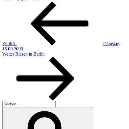
Beitragsnavigation
Vorheriger
Beitrag
Zurück
Dienstag,
15.09.2009
Nächster
Weiter
Riesen in Berlin
Beitrag
Suchen
nach:
Suchen