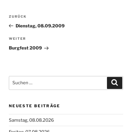
Beitragsnavigation
Vorheriger
ZURÜCK
Beitrag
Dienstag, 08.09.2009
Nächster
WEITER
Beitrag
Burgfest 2009
Suchen
Suche
nach:
NEUESTE BEITRÄGE
Samstag, 08.08.2026
Freitag, 07.08.2026