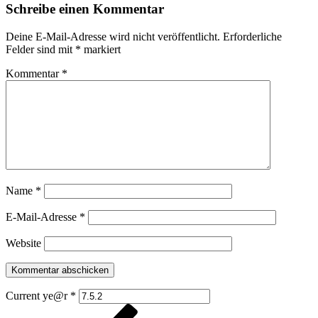
Schreibe einen Kommentar
Deine E-Mail-Adresse wird nicht veröffentlicht.
Erforderliche
Felder sind mit
*
markiert
Kommentar
*
Name
*
E-Mail-Adresse
*
Website
Current ye@r
*
Beitragsnavigation
Vorheriger