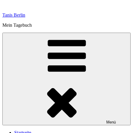
Zum
Inhalt
Tanis Berlin
springen
Mein Tagebuch
Menü
Startseite