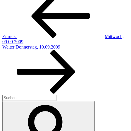
Beitrag
Zurück
Mittwoch,
09.09.2009
Nächster
Weiter
Donnerstag, 10.09.2009
Beitrag
Suchen
nach:
Suchen