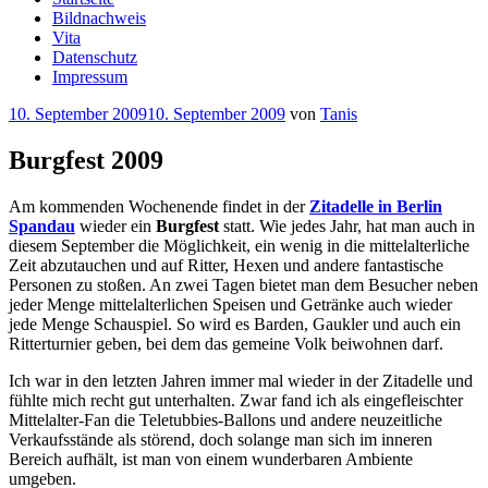
Bildnachweis
Vita
Datenschutz
Impressum
Veröffentlicht
10. September 2009
10. September 2009
von
Tanis
am
Burgfest 2009
Am kommenden Wochenende findet in der
Zitadelle in Berlin
Spandau
wieder ein
Burgfest
statt. Wie jedes Jahr, hat man auch in
diesem September die Möglichkeit, ein wenig in die mittelalterliche
Zeit abzutauchen und auf Ritter, Hexen und andere fantastische
Personen zu stoßen. An zwei Tagen bietet man dem Besucher neben
jeder Menge mittelalterlichen Speisen und Getränke auch wieder
jede Menge Schauspiel. So wird es Barden, Gaukler und auch ein
Ritterturnier geben, bei dem das gemeine Volk beiwohnen darf.
Ich war in den letzten Jahren immer mal wieder in der Zitadelle und
fühlte mich recht gut unterhalten. Zwar fand ich als eingefleischter
Mittelalter-Fan die Teletubbies-Ballons und andere neuzeitliche
Verkaufsstände als störend, doch solange man sich im inneren
Bereich aufhält, ist man von einem wunderbaren Ambiente
umgeben.