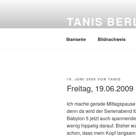
Zum
Inhalt
TANIS BER
springen
Mein Tagebuch
Startseite
Bildnachweis
VERÖFFENTLICHT
19. JUNI 2009
VON
TANIS
AM
Freitag, 19.06.2009
Ich mache gerade Mittagspause 
denn da wird der Serienabend fü
Babylon 5 jetzt auch spannender
wenig hippelig darauf. Bisher w
schon, dass mein Kopf langsam n