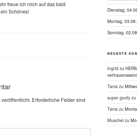
r freue ich mich auf das bald
Dienstag, 04.0
ein Schönes!
Montag, 03.08
Sonntag, 02.0
NEUESTE KO
Ingrid
zu
HERME
vertrauenswürd
ntar
Tanis
zu
Mittw
super goofy
z
veröffentlicht.
Erforderliche Felder sind
Tanis
zu
Monta
Muschel
zu
Mon