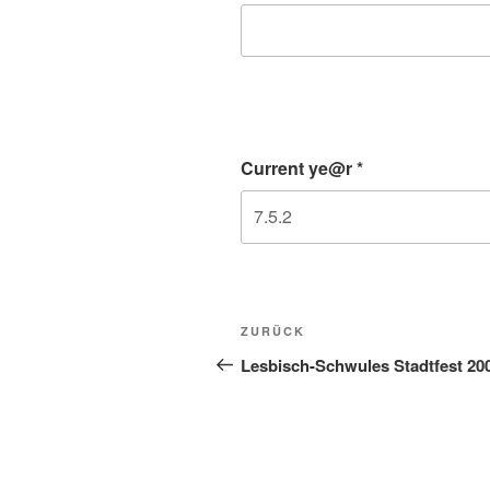
Current ye@r
*
Beitragsnavigation
Vorheriger
ZURÜCK
Beitrag
Lesbisch-Schwules Stadtfest 20