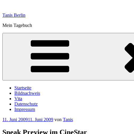
Zum
Inhalt
Tanis Berlin
springen
Mein Tagebuch
Startseite
Bildnachweis
Vita
Datenschutz
Impressum
Veröffentlicht
11. Juni 2009
11. Juni 2009
von
Tanis
am
Sneak Preview im CineStar