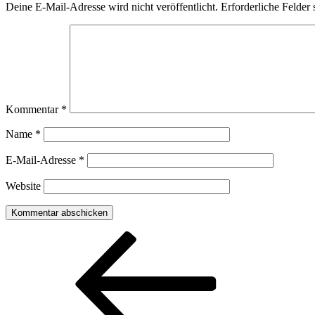
Deine E-Mail-Adresse wird nicht veröffentlicht.
Erforderliche Felder 
Kommentar
*
Name
*
E-Mail-Adresse
*
Website
Beitragsnavigation
Vorheriger
Beitrag