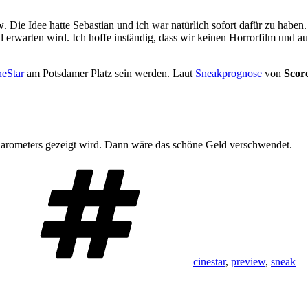
w
. Die Idee hatte Sebastian und ich war natürlich sofort dafür zu ha
erwarten wird. Ich hoffe inständig, dass wir keinen Horrorfilm und au
neStar
am Potsdamer Platz sein werden. Laut
Sneakprognose
von
Scor
s Barometers gezeigt wird. Dann wäre das schöne Geld verschwendet.
Schlagwörter
cinestar
,
preview
,
sneak