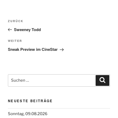
Beitragsnavigation
Vorheriger
ZURÜCK
Beitrag
Sweeney Todd
Nächster
WEITER
Beitrag
Sneak Preview im CineStar
Suchen
Suche
nach:
NEUESTE BEITRÄGE
Sonntag, 09.08.2026