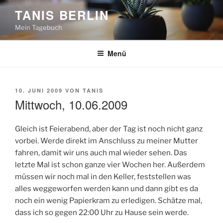
Zum
TANIS BERLIN
Inhalt
Mein Tagebuch
springen
Menü
VERÖFFENTLICHT
10. JUNI 2009
VON
TANIS
AM
Mittwoch, 10.06.2009
Gleich ist Feierabend, aber der Tag ist noch nicht ganz
vorbei. Werde direkt im Anschluss zu meiner Mutter
fahren, damit wir uns auch mal wieder sehen. Das
letzte Mal ist schon ganze vier Wochen her. Außerdem
müssen wir noch mal in den Keller, feststellen was
alles weggeworfen werden kann und dann gibt es da
noch ein wenig Papierkram zu erledigen. Schätze mal,
dass ich so gegen 22:00 Uhr zu Hause sein werde.