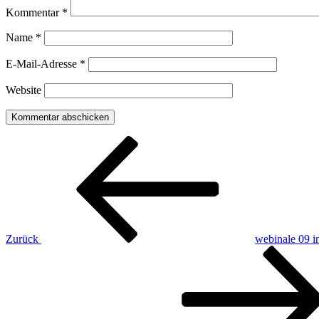
Kommentar
*
Name
*
E-Mail-Adresse
*
Website
Beitragsnavigation
Vorheriger
Beitrag
Zurück
webinale 09 i
Nächster
Beitrag