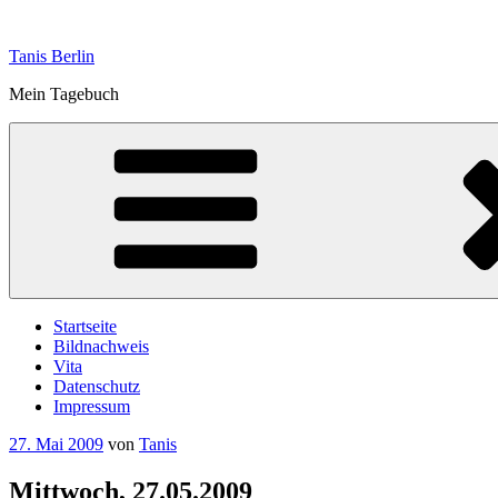
Zum
Inhalt
Tanis Berlin
springen
Mein Tagebuch
Startseite
Bildnachweis
Vita
Datenschutz
Impressum
Veröffentlicht
27. Mai 2009
von
Tanis
am
Mittwoch, 27.05.2009