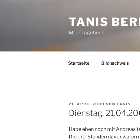
Zum
Inhalt
TANIS BER
springen
Mein Tagebuch
Startseite
Bildnachweis
VERÖFFENTLICHT
21. APRIL 2009
VON
TANIS
AM
Dienstag, 21.04.2
Habe eben noch mit Andreas te
Die drei Stunden davor waren m