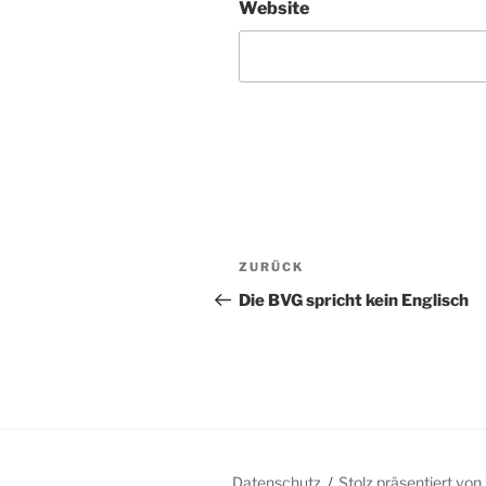
Website
Beitragsnavigation
Vorheriger
ZURÜCK
Beitrag
Die BVG spricht kein Englisch
Datenschutz
Stolz präsentiert vo