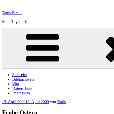
Zum
Inhalt
Tanis Berlin
springen
Mein Tagebuch
Startseite
Bildnachweis
Vita
Datenschutz
Impressum
Veröffentlicht
12. April 2009
13. April 2009
von
Tanis
am
Frohe Ostern