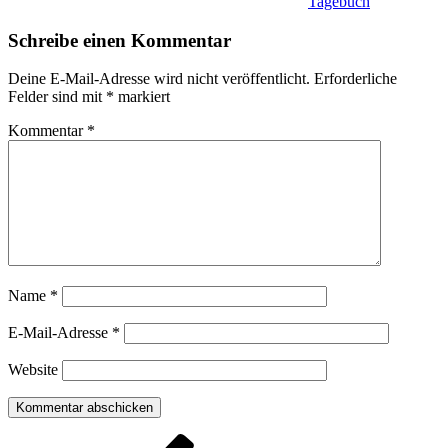
Tagebuch
Schreibe einen Kommentar
Deine E-Mail-Adresse wird nicht veröffentlicht.
Erforderliche
Felder sind mit
*
markiert
Kommentar
*
Name
*
E-Mail-Adresse
*
Website
Beitragsnavigation
Vorheriger