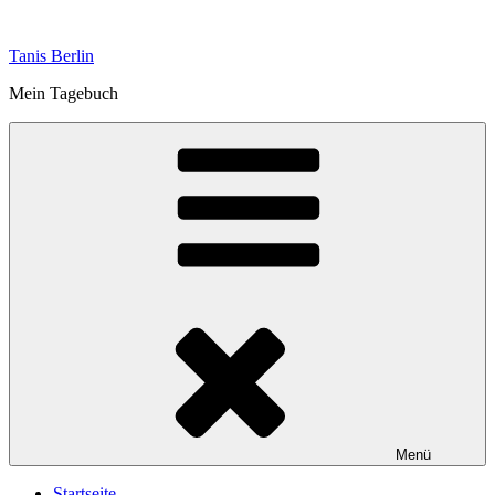
Zum
Inhalt
Tanis Berlin
springen
Mein Tagebuch
Menü
Startseite