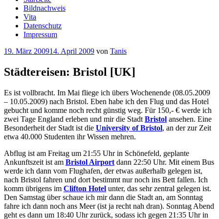
Bildnachweis
Vita
Datenschutz
Impressum
Veröffentlicht
19. März 2009
14. April 2009
von
Tanis
am
Städtereisen: Bristol [UK]
Es ist vollbracht. Im Mai fliege ich übers Wochenende (08.05.2009
– 10.05.2009) nach Bristol. Eben habe ich den Flug und das Hotel
gebucht und komme noch recht günstig weg. Für 150,- € werde ich
zwei Tage England erleben und mir die Stadt
Bristol
ansehen. Eine
Besonderheit der Stadt ist die
University of Bristol
, an der zur Zeit
etwa 40.000 Studenten ihr Wissen mehren.
Abflug ist am Freitag um 21:55 Uhr in Schönefeld, geplante
Ankunftszeit ist am
Bristol Airport
dann 22:50 Uhr. Mit einem Bus
werde ich dann vom Flughafen, der etwas außerhalb gelegen ist,
nach Bristol fahren und dort bestimmt nur noch ins Bett fallen. Ich
komm übrigens im
Clifton Hotel
unter, das sehr zentral gelegen ist.
Den Samstag über schaue ich mir dann die Stadt an, am Sonntag
fahre ich dann noch ans Meer (ist ja recht nah dran). Sonntag Abend
geht es dann um 18:40 Uhr zurück, sodass ich gegen 21:35 Uhr in