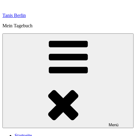
Zum
Inhalt
Tanis Berlin
springen
Mein Tagebuch
Menü
Startseite