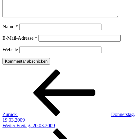
Name
*
E-Mail-Adresse
*
Website
Beitragsnavigation
Vorheriger
Beitrag
Zurück
Donnerstag,
19.03.2009
Nächster
Weiter
Freitag, 20.03.2009
Beitrag