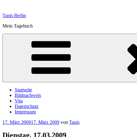
Zum
Inhalt
Tanis Berlin
springen
Mein Tagebuch
Startseite
Bildnachweis
Vita
Datenschutz
Impressum
Veröffentlicht
17. März 2009
17. März 2009
von
Tanis
am
Dienstag, 17.03.2009