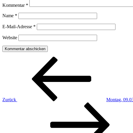
Kommentar
*
Name
*
E-Mail-Adresse
*
Website
Beitragsnavigation
Vorheriger
Beitrag
Zurück
Montag, 09.0
Nächster
Beitrag