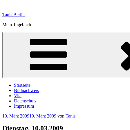
Zum
Inhalt
Tanis Berlin
springen
Mein Tagebuch
Startseite
Bildnachweis
Vita
Datenschutz
Impressum
Veröffentlicht
10. März 2009
10. März 2009
von
Tanis
am
Dienstag, 10.03.2009