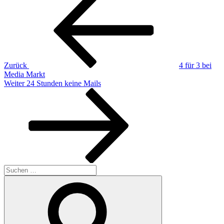
Beitrag
Zurück
4 für 3 bei
Media Markt
Nächster
Weiter
24 Stunden keine Mails
Beitrag
Suchen
nach:
Suchen