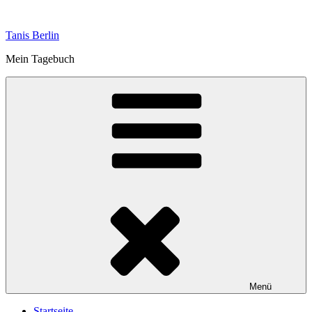
Zum
Inhalt
Tanis Berlin
springen
Mein Tagebuch
Menü
Startseite