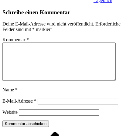
Tagebuch
Schreibe einen Kommentar
Deine E-Mail-Adresse wird nicht veröffentlicht.
Erforderliche
Felder sind mit
*
markiert
Kommentar
*
Name
*
E-Mail-Adresse
*
Website
Beitragsnavigation
Vorheriger