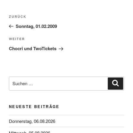
Beitragsnavigation
Vorheriger
ZURÜCK
Beitrag
Sonntag, 01.02.2009
Nächster
WEITER
Beitrag
Chocri und TwoTickets
Suchen
Suche
nach:
NEUESTE BEITRÄGE
Donnerstag, 06.08.2026
Mittwoch, 05.08.2026