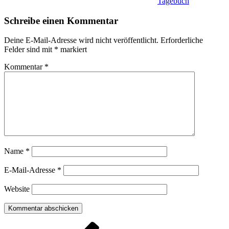
Tagebuch
Schreibe einen Kommentar
Deine E-Mail-Adresse wird nicht veröffentlicht.
Erforderliche
Felder sind mit
*
markiert
Kommentar
*
Name
*
E-Mail-Adresse
*
Website
Beitragsnavigation
Vorheriger