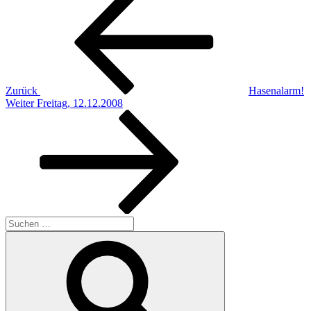
Beitrag
Zurück
Hasenalarm!
Nächster
Weiter
Freitag, 12.12.2008
Beitrag
Suchen
nach:
Suchen