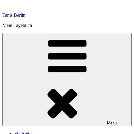
Zum
Inhalt
Tanis Berlin
springen
Mein Tagebuch
Menü
Startseite