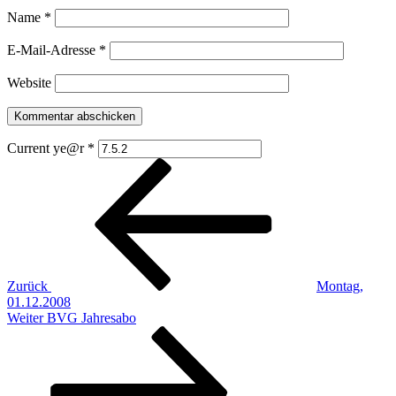
Name
*
E-Mail-Adresse
*
Website
Current ye@r
*
Beitragsnavigation
Vorheriger
Beitrag
Zurück
Montag,
01.12.2008
Nächster
Weiter
BVG Jahresabo
Beitrag