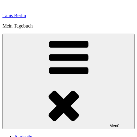
Zum
Inhalt
Tanis Berlin
springen
Mein Tagebuch
Menü
Startseite