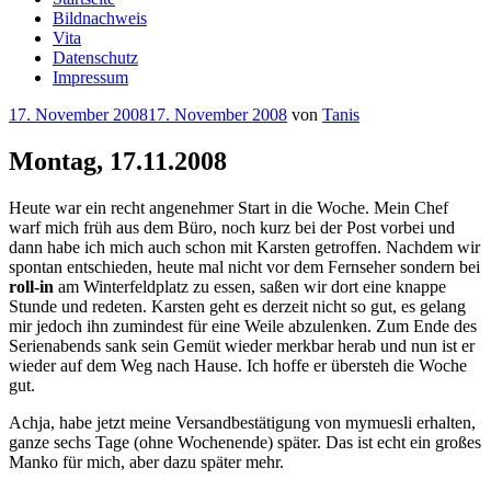
Bildnachweis
Vita
Datenschutz
Impressum
Veröffentlicht
17. November 2008
17. November 2008
von
Tanis
am
Montag, 17.11.2008
Heute war ein recht angenehmer Start in die Woche. Mein Chef
warf mich früh aus dem Büro, noch kurz bei der Post vorbei und
dann habe ich mich auch schon mit Karsten getroffen. Nachdem wir
spontan entschieden, heute mal nicht vor dem Fernseher sondern bei
roll-in
am Winterfeldplatz zu essen, saßen wir dort eine knappe
Stunde und redeten. Karsten geht es derzeit nicht so gut, es gelang
mir jedoch ihn zumindest für eine Weile abzulenken. Zum Ende des
Serienabends sank sein Gemüt wieder merkbar herab und nun ist er
wieder auf dem Weg nach Hause. Ich hoffe er übersteh die Woche
gut.
Achja, habe jetzt meine Versandbestätigung von mymuesli erhalten,
ganze sechs Tage (ohne Wochenende) später. Das ist echt ein großes
Manko für mich, aber dazu später mehr.