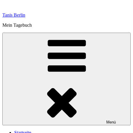
Zum
Inhalt
Tanis Berlin
springen
Mein Tagebuch
Menü
Startseite