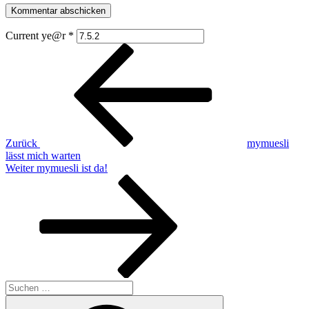
Current ye@r
*
Beitragsnavigation
Vorheriger
Beitrag
Zurück
mymuesli
lässt mich warten
Nächster
Weiter
mymuesli ist da!
Beitrag
Suchen
nach:
Suchen