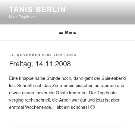
Zum
TANIS BERLIN
Inhalt
Mein Tagebuch
springen
Menü
VERÖFFENTLICHT
14. NOVEMBER 2008
VON
TANIS
AM
Freitag, 14.11.2008
Eine knappe halbe Stunde noch, dann geht der Spieleabend
los. Schnell noch das Zimmer ein bisschen aufräumen und
etwas essen, bevor die Gäste kommen. Der Tag heute
verging recht schnell, die Arbeit war gut und jetzt ist aber
erstmal Wochenende. Habt ein schönes! 🙂