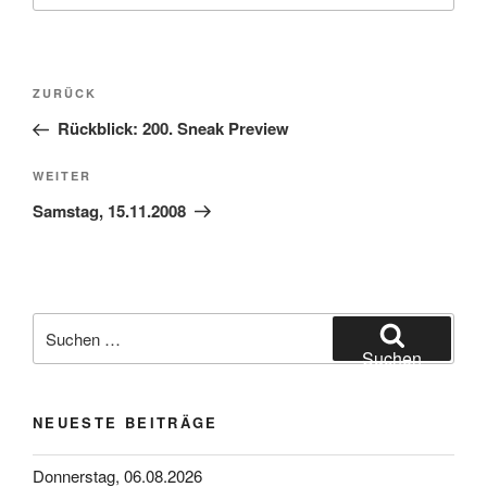
Beitragsnavigation
Vorheriger
ZURÜCK
Beitrag
Rückblick: 200. Sneak Preview
Nächster
WEITER
Beitrag
Samstag, 15.11.2008
Suchen
nach:
Suchen
NEUESTE BEITRÄGE
Donnerstag, 06.08.2026