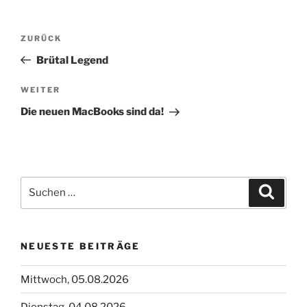
Beitragsnavigation
Vorheriger
ZURÜCK
Beitrag
Brütal Legend
Nächster
WEITER
Beitrag
Die neuen MacBooks sind da!
Suchen
Suche
nach:
NEUESTE BEITRÄGE
Mittwoch, 05.08.2026
Dienstag, 04.08.2026