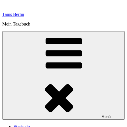
Zum
Inhalt
Tanis Berlin
springen
Mein Tagebuch
Menü
Startseite