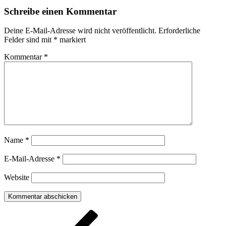
Schreibe einen Kommentar
Deine E-Mail-Adresse wird nicht veröffentlicht.
Erforderliche
Felder sind mit
*
markiert
Kommentar
*
Name
*
E-Mail-Adresse
*
Website
Beitragsnavigation
Vorheriger
Beitrag