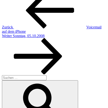
Zurück
Voicemail
auf dem iPhone
Nächster
Weiter
Sonntag, 05.10.2008
Beitrag
Suchen
nach:
Suchen