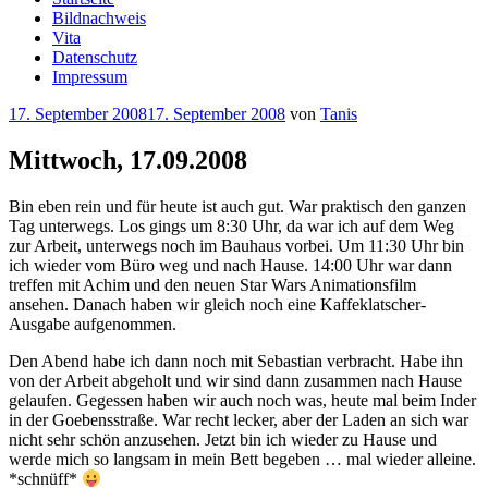
Bildnachweis
Vita
Datenschutz
Impressum
Veröffentlicht
17. September 2008
17. September 2008
von
Tanis
am
Mittwoch, 17.09.2008
Bin eben rein und für heute ist auch gut. War praktisch den ganzen
Tag unterwegs. Los gings um 8:30 Uhr, da war ich auf dem Weg
zur Arbeit, unterwegs noch im Bauhaus vorbei. Um 11:30 Uhr bin
ich wieder vom Büro weg und nach Hause. 14:00 Uhr war dann
treffen mit Achim und den neuen Star Wars Animationsfilm
ansehen. Danach haben wir gleich noch eine Kaffeklatscher-
Ausgabe aufgenommen.
Den Abend habe ich dann noch mit Sebastian verbracht. Habe ihn
von der Arbeit abgeholt und wir sind dann zusammen nach Hause
gelaufen. Gegessen haben wir auch noch was, heute mal beim Inder
in der Goebensstraße. War recht lecker, aber der Laden an sich war
nicht sehr schön anzusehen. Jetzt bin ich wieder zu Hause und
werde mich so langsam in mein Bett begeben … mal wieder alleine.
*schnüff*