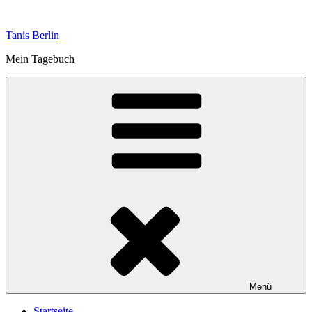
Zum
Inhalt
Tanis Berlin
springen
Mein Tagebuch
Menü
Startseite