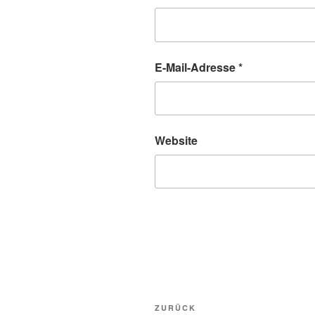
E-Mail-Adresse
*
Website
Beitragsnavigation
Vorheriger
ZURÜCK