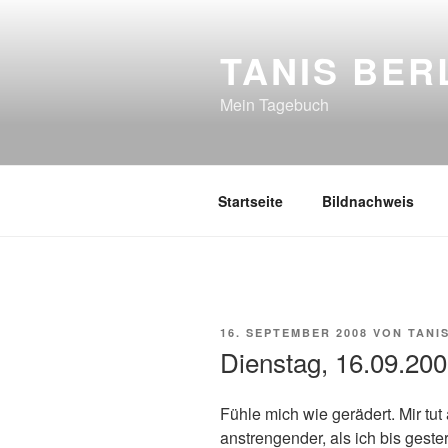
Zum
Inhalt
TANIS BER
springen
Mein Tagebuch
Startseite
Bildnachweis
VERÖFFENTLICHT
16. SEPTEMBER 2008
VON
TANI
AM
Dienstag, 16.09.20
Fühle mich wie gerädert. Mir tut
anstrengender, als ich bis geste