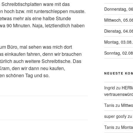
 Schreibtischplatten ware mit das
Donnerstag, 0
en hoch bzw. mit runterschleppen musste.
etwas mehr als eine halbe Stunde
Mittwoch, 05.0
etwa 90 Minuten. Naja, letztlendlich haben
Dienstag, 04.0
Montag, 03.08
um Büro, mal sehen was mich dort
Sonntag, 02.0
as einkaufen fahren, denn wir brauchen
ürlich auch weitere Schreibtische. Das
 Kram, den wir dann neu kaufen,
NEUESTE KO
en schönen Tag und so.
Ingrid
zu
HERME
vertrauenswürd
Tanis
zu
Mittw
super goofy
z
Tanis
zu
Monta