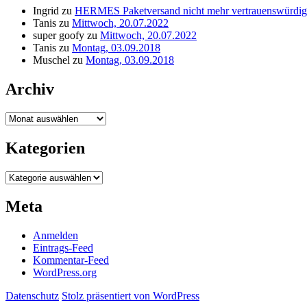
Ingrid
zu
HERMES Paketversand nicht mehr vertrauenswürdig
Tanis
zu
Mittwoch, 20.07.2022
super goofy
zu
Mittwoch, 20.07.2022
Tanis
zu
Montag, 03.09.2018
Muschel
zu
Montag, 03.09.2018
Archiv
Archiv
Kategorien
Kategorien
Meta
Anmelden
Eintrags-Feed
Kommentar-Feed
WordPress.org
Datenschutz
Stolz präsentiert von WordPress