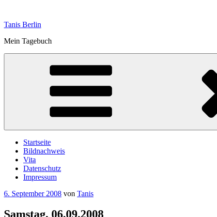
Zum
Inhalt
Tanis Berlin
springen
Mein Tagebuch
Startseite
Bildnachweis
Vita
Datenschutz
Impressum
Veröffentlicht
6. September 2008
von
Tanis
am
Samstag, 06.09.2008