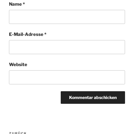
Name
*
E-Mail-Adresse
*
Website
Beitragsnavigation
Vorheriger
ZURÜCK