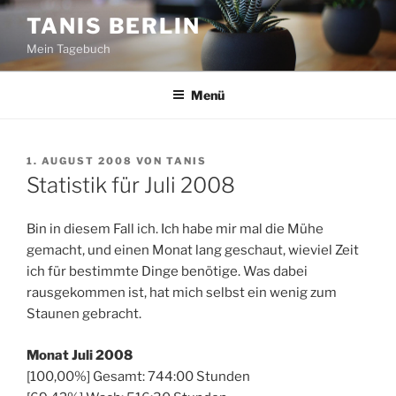
Zum
TANIS BERLIN
Inhalt
Mein Tagebuch
springen
Menü
VERÖFFENTLICHT
1. AUGUST 2008
VON
TANIS
AM
Statistik für Juli 2008
Bin in diesem Fall ich. Ich habe mir mal die Mühe
gemacht, und einen Monat lang geschaut, wieviel Zeit
ich für bestimmte Dinge benötige. Was dabei
rausgekommen ist, hat mich selbst ein wenig zum
Staunen gebracht.
Monat Juli 2008
[100,00%] Gesamt: 744:00 Stunden