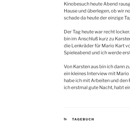
Kinobesuch heute Abend rausge
Hause und überlegen, ob wir n
schade da heute der einzige Ta
Der Tag heute war recht locker
bin im Anschluß kurz zu Karsten
die Lenkräder für Mario Kart v
Spieleabend und ich werde er
Von Karsten aus bin ich dann z
ein kleines Interview mit Mar
habe ich mit Arbeiten und den 
ich erstmal gute Nacht, habt 
KATEGORIEN
TAGEBUCH