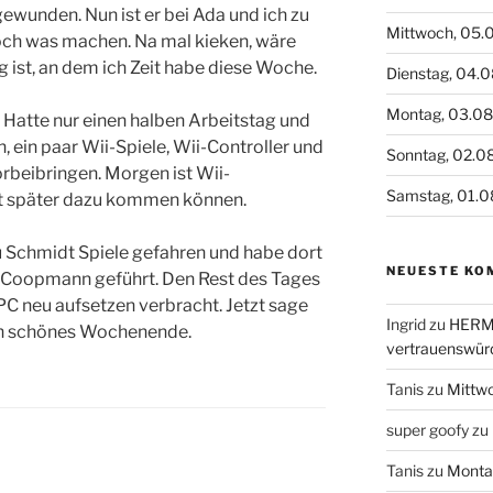
wunden. Nun ist er bei Ada und ich zu
Mittwoch, 05.
och was machen. Na mal kieken, wäre
g ist, an dem ich Zeit habe diese Woche.
Dienstag, 04.
Montag, 03.0
. Hatte nur einen halben Arbeitstag und
, ein paar Wii-Spiele, Wii-Controller und
Sonntag, 02.0
orbeibringen. Morgen ist Wii-
Samstag, 01.0
st später dazu kommen können.
u Schmidt Spiele gefahren und habe dort
NEUESTE KO
io Coopmann geführt. Den Rest des Tages
PC neu aufsetzen verbracht. Jetzt sage
Ingrid
zu
HERME
ein schönes Wochenende.
vertrauenswür
Tanis
zu
Mittw
super goofy
zu
Tanis
zu
Monta