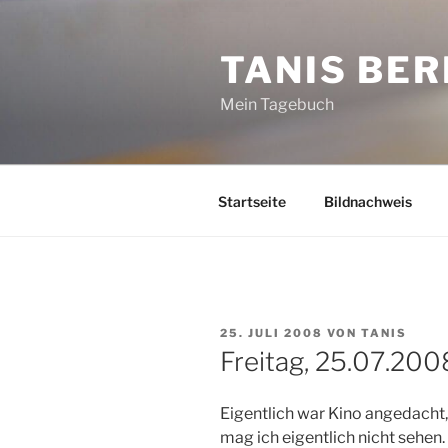
Zum
Inhalt
TANIS BER
springen
Mein Tagebuch
Startseite
Bildnachweis
VERÖFFENTLICHT
25. JULI 2008
VON
TANIS
AM
Freitag, 25.07.200
Eigentlich war Kino angedacht,
mag ich eigentlich nicht sehen