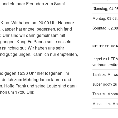
nk und ein paar Freunden zum Sushi
Dienstag, 04.0
Montag, 03.08
im Kino. Wir haben um 20:00 Uhr Hancock
Sonntag, 02.0
Jasper hat er totel begeistert, ich fand
30 Uhr sind wir dann gemeinsam mit
egangen. Kung Fu Panda sollte es sein
NEUESTE KO
 ist richtig gut. Wir haben uns sehr
ind gut gelungen. Kann ich nur empfehlen,
Ingrid
zu
HERME
vertrauenswürd
nd gegen 15:30 Uhr hier losgehen. Im
Tanis
zu
Mittw
erde ich zum Mehringdamm fahren und
super goofy
z
n. Hoffe Frank und seine Leute sind dann
schon um 17:00 Uhr.
Tanis
zu
Monta
Muschel
zu
Mon