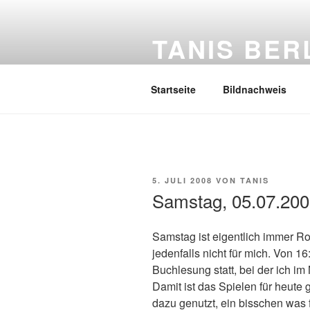
Zum
Inhalt
TANIS BER
springen
Mein Tagebuch
Startseite
Bildnachweis
VERÖFFENTLICHT
5. JULI 2008
VON
TANIS
AM
Samstag, 05.07.20
Samstag ist eigentlich immer Ro
jedenfalls nicht für mich. Von 1
Buchlesung statt, bei der ich 
Damit ist das Spielen für heute 
dazu genutzt, ein bisschen was