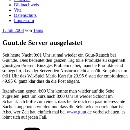
Bildnachweis
Vita
Datenschutz
Impressum
Veröffentlicht
1. Juli 2008
von
Tanis
am
Guut.de Server ausgelastet
Seit heute Nacht 0:01 Uhr ist mal wieder ein Guut-Rausch bei
Guut.de. Dies bedeutet den ganzen Tag tolle Produkte zu sagenhaft
günstigen Preisen. Einziges Problem dabei, manche Produkte sind
so begehrt, dass der Server den Ansturm nicht aushält. So gab es um
0:01 Uhr das Wii-Spiel Mario Kart für 29,95 € statt der empfohlenen
49,95 €, ganz klar dass da die Post abgeht.
Irgendwann gegen 4:00 Uhr konnte man wieder auf die Seite
zugreifen, jetzt um kurz nach 8:00 Uhr ist wieder Schicht im
Schacht. Ich hoffe zum einen, dass heute noch ein paar interessante
Sachen angeboten werden und dass die Seite wieder erreichbar ist.
Also, wer Zeit hat, einfach mal bei
www.guut.de
vorbeischauen, es
lohnt sich auf jeden Fall.
Kategorien