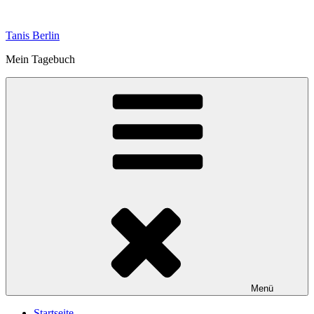
Zum
Inhalt
Tanis Berlin
springen
Mein Tagebuch
Menü
Startseite