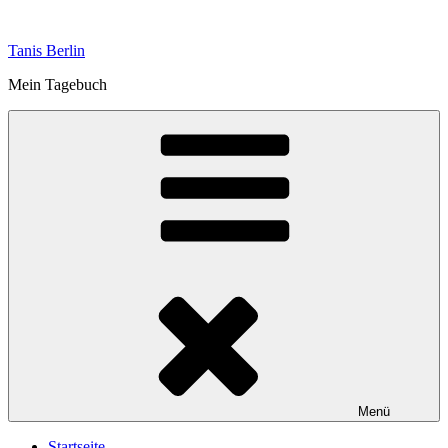
Zum
Inhalt
Tanis Berlin
springen
Mein Tagebuch
Menü
Startseite