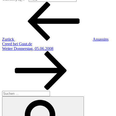
Beitragsnavigation
Vorheriger
Beitrag
Zurück
Assassins
Creed bei Guut.de
Nächster
Weiter
Donnerstag, 05.06.2008
Beitrag
Suchen
nach:
Suchen