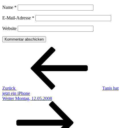
Name
*
E-Mail-Adresse
*
Website
Beitragsnavigation
Vorheriger
Beitrag
Zurück
Tanis hat
jetzt ein iPhone
Nächster
Weiter
Montag, 12.05.2008
Beitrag