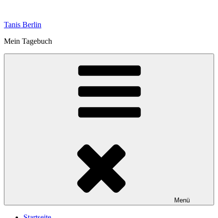
Zum
Inhalt
Tanis Berlin
springen
Mein Tagebuch
Menü
Startseite