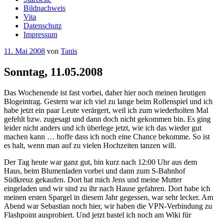
Bildnachweis
Vita
Datenschutz
Impressum
Veröffentlicht
11. Mai 2008
von
Tanis
am
Sonntag, 11.05.2008
Das Wochenende ist fast vorbei, daher hier noch meinen heutigen
Blogeintrag. Gestern war ich viel zu lange beim Rollenspiel und ich
habe jetzt ein paar Leute verärgert, weil ich zum wiederholten Mal
gefehlt bzw. zugesagt und dann doch nicht gekommen bin. Es ging
leider nicht anders und ich überlege jetzt, wie ich das wieder gut
machen kann … hoffe dass ich noch eine Chance bekomme. So ist
es halt, wenn man auf zu vielen Hochzeiten tanzen will.
Der Tag heute war ganz gut, bin kurz nach 12:00 Uhr aus dem
Haus, beim Blumenladen vorbei und dann zum S-Bahnhof
Südkreuz gekaufen. Dort hat mich Jens und meine Mutter
eingeladen und wir sind zu ihr nach Hause gefahren. Dort habe ich
meinen ersten Spargel in diesem Jahr gegessen, war sehr lecker. Am
Abend war Sebastian noch hier, wir haben die VPN-Verbindung zu
Flashpoint ausprobiert. Und jetzt bastel ich noch am Wiki für