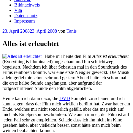
Bildnachweis
Vita
Datenschutz
Impressum
Veröffentlicht
23. April 2008
23. April 2008
von
Tanis
am
Alles ist erleuchtet
Habe mir heute den Film
Alles ist erleuchetet
(Everything is Illuminated) angeschaut und bin schlichtweg
begeistert. Nachdem ich über Sebastian mal in den Soundtrack des
Films reinhören konnte, war eine erste Neugier geweckt. Die Musik
allein gefiel mir schon sehr und gestern Abend hatte ich schon mal
die erste halbe Stunde angefangen, aber aufgrund der
fortgeschrittenen Stunde den Film abgebrochen.
Heute kam ich dann dazu, die
DVD
komplett zu schauen und ich
kann sagen, dass der Film mich wirklich berührt hat. Zwar hat er ein
Ende, welches mir nicht sonderlich gefällt, aber das mag sich auf
mich als Einelperson beschränken. Wie auch immer, der Film ist auf
jeden Fall sehr zu empfehlen. Schade dass ich ihn nicht im Kino
gesehen habe, aber vielleicht besser, sonst hätte man mich beim
weinen beobachten können.