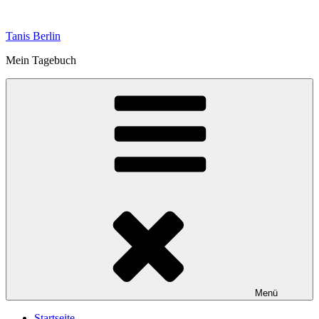
Zum
Inhalt
Tanis Berlin
springen
Mein Tagebuch
Menü
Startseite