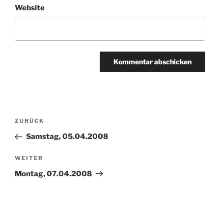
Website
Beitragsnavigation
Vorheriger
ZURÜCK
Beitrag
Samstag, 05.04.2008
Nächster
WEITER
Beitrag
Montag, 07.04.2008