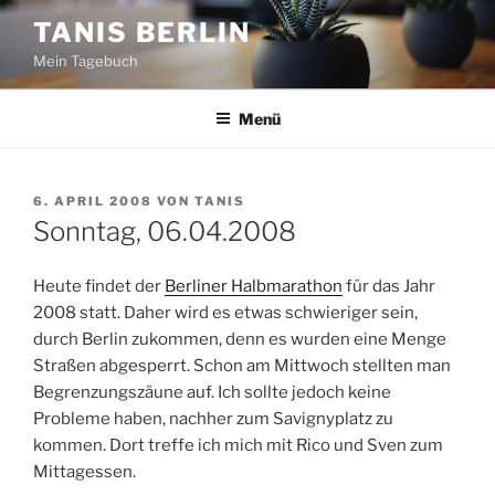
Zum
TANIS BERLIN
Inhalt
Mein Tagebuch
springen
Menü
VERÖFFENTLICHT
6. APRIL 2008
VON
TANIS
AM
Sonntag, 06.04.2008
Heute findet der
Berliner Halbmarathon
für das Jahr
2008 statt. Daher wird es etwas schwieriger sein,
durch Berlin zukommen, denn es wurden eine Menge
Straßen abgesperrt. Schon am Mittwoch stellten man
Begrenzungszäune auf. Ich sollte jedoch keine
Probleme haben, nachher zum Savignyplatz zu
kommen. Dort treffe ich mich mit Rico und Sven zum
Mittagessen.