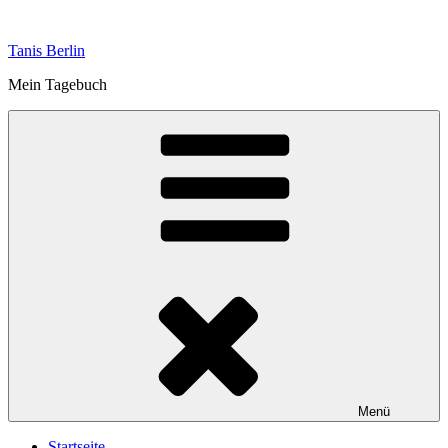
Zum
Inhalt
Tanis Berlin
springen
Mein Tagebuch
Menü
Startseite