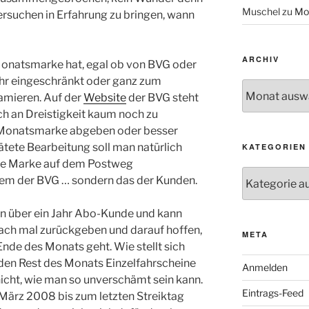
Muschel
zu
Mo
ersuchen in Erfahrung zu bringen, wann
ARCHIV
Monatsmarke hat, egal ob von BVG oder
ehr eingeschränkt oder ganz zum
Archiv
amieren. Auf der
Website
der BVG steht
doch an Dreistigkeit kaum noch zu
e Monatsmarke abgeben oder besser
ätete Bearbeitung soll man natürlich
KATEGORIEN
ie Marke auf dem Postweg
Kategorien
lem der BVG … sondern das der Kunden.
hon über ein Jahr Abo-Kunde und kann
ach mal zurückgeben und darauf hoffen,
META
Ende des Monats geht. Wie stellt sich
 den Rest des Monats Einzelfahrscheine
Anmelden
nicht, wie man so unverschämt sein kann.
Eintrags-Feed
. März 2008 bis zum letzten Streiktag