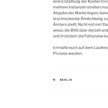
eine Erstattung der Kosten for
mehrere Instanzen streiten muss
Abgabe der Marke liegen, keine
erschreckende Ähnlichkeitg zu
Ämtern stellt. Nicht mit mir! Da
wieso die BVG über derzeit an
und trotzdem die Fahrpreise ka
Ich halte euch auf dem Laufend
Prozess werden.
KATEGORIEN
BERLIN