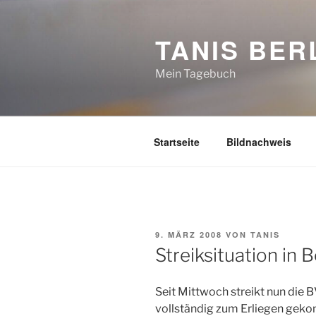
Zum
Inhalt
TANIS BER
springen
Mein Tagebuch
Startseite
Bildnachweis
VERÖFFENTLICHT
9. MÄRZ 2008
VON
TANIS
AM
Streiksituation in B
Seit Mittwoch streikt nun die B
vollständig zum Erliegen gek