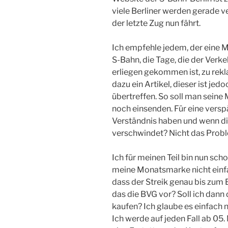
viele Berliner werden gerade v
der letzte Zug nun fährt.
Ich empfehle jedem, der eine 
S-Bahn, die Tage, die der Verk
erliegen gekommen ist, zu rekl
dazu ein Artikel, dieser ist je
übertreffen. So soll man sein
noch einsenden. Für eine versp
Verständnis haben und wenn d
verschwindet? Nicht das Prob
Ich für meinen Teil bin nun sc
meine Monatsmarke nicht einf
dass der Streik genau bis zum 
das die BVG vor? Soll ich dann
kaufen? Ich glaube es einfach 
Ich werde auf jeden Fall ab 05