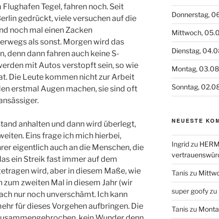
 Flughafen Tegel, fahren noch. Seit
Donnerstag, 0
rlin gedrückt, viele versuchen auf die
nd noch mal einen Zacken
Mittwoch, 05.
terwegs als sonst. Morgen wird das
Dienstag, 04.
, denn dann fahren auch keine S-
erden mit Autos verstopft sein, so wie
Montag, 03.0
hat. Die Leute kommen nicht zur Arbeit
Sonntag, 02.0
den erstmal Augen machen, sie sind oft
sansässiger.
NEUESTE KO
stand anhalten und dann wird überlegt,
iten. Eins frage ich mich hierbei,
Ingrid
zu
HERME
er eigentlich auch an die Menschen, die
vertrauenswür
, das ein Streik fast immer auf dem
etragen wird, aber in diesem Maße, wie
Tanis
zu
Mittw
n zum zweiten Mal in diesem Jahr (wir
super goofy
zu
fach nur noch unverschämt. Ich kann
mehr für dieses Vorgehen aufbringen. Die
Tanis
zu
Monta
t zusammengebrochen, kein Wunder denn