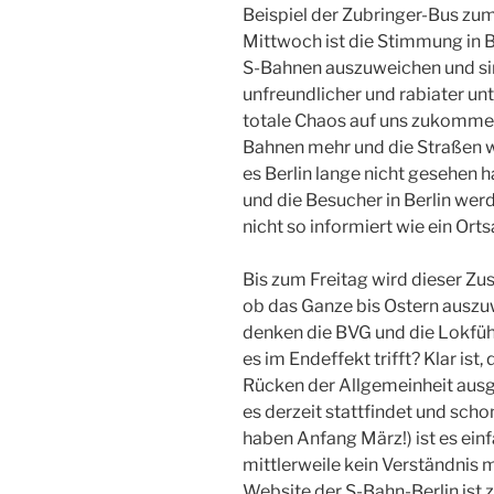
Beispiel der Zubringer-Bus zum
Mittwoch ist die Stimmung in Be
S-Bahnen auszuweichen und si
unfreundlicher und rabiater un
totale Chaos auf uns zukommen
Bahnen mehr und die Straßen w
es Berlin lange nicht gesehen 
und die Besucher in Berlin wer
nicht so informiert wie ein Ort
Bis zum Freitag wird dieser Zu
ob das Ganze bis Ostern auszuwe
denken die BVG und die Lokführ
es im Endeffekt trifft? Klar ist
Rücken der Allgemeinheit ausg
es derzeit stattfindet und scho
haben Anfang März!) ist es ein
mittlerweile kein Verständnis 
Website der S-Bahn-Berlin is