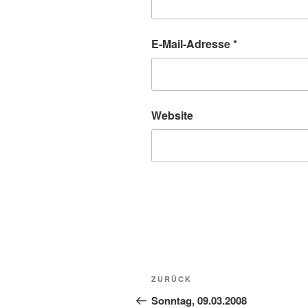
E-Mail-Adresse
*
Website
Beitragsnavigation
Vorheriger
ZURÜCK
Beitrag
Sonntag, 09.03.2008