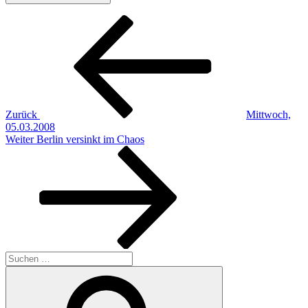
Beitragsnavigation
Vorheriger
Beitrag
Zurück
Mittwoch,
05.03.2008
Nächster
Weiter
Berlin versinkt im Chaos
Beitrag
Suchen
nach:
Suchen