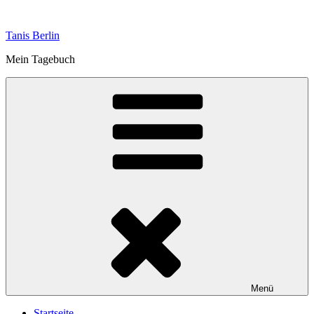
Zum
Inhalt
Tanis Berlin
springen
Mein Tagebuch
Menü
Startseite