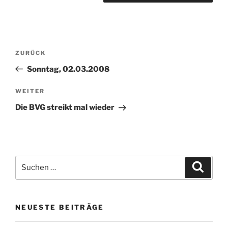
Beitragsnavigation
Vorheriger
ZURÜCK
Beitrag
Sonntag, 02.03.2008
Nächster
WEITER
Beitrag
Die BVG streikt mal wieder
Suchen
Suche
nach:
NEUESTE BEITRÄGE