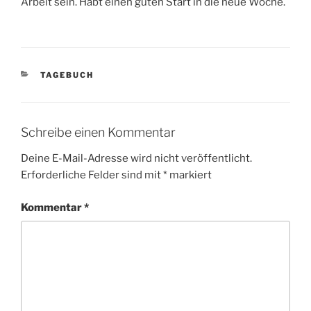
Arbeit sein. Habt einen guten Start in die neue Woche.
KATEGORIEN
TAGEBUCH
Schreibe einen Kommentar
Deine E-Mail-Adresse wird nicht veröffentlicht.
Erforderliche Felder sind mit
*
markiert
Kommentar
*