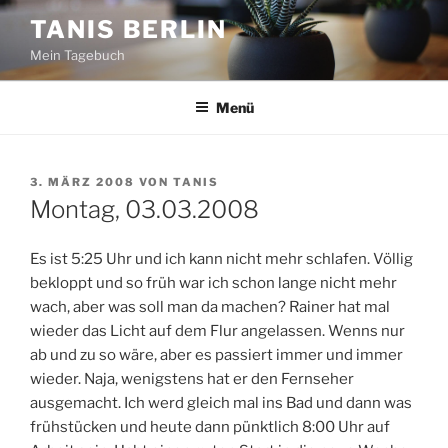
Zum
TANIS BERLIN
Inhalt
Mein Tagebuch
springen
Menü
VERÖFFENTLICHT
3. MÄRZ 2008
VON
TANIS
AM
Montag, 03.03.2008
Es ist 5:25 Uhr und ich kann nicht mehr schlafen. Völlig
bekloppt und so früh war ich schon lange nicht mehr
wach, aber was soll man da machen? Rainer hat mal
wieder das Licht auf dem Flur angelassen. Wenns nur
ab und zu so wäre, aber es passiert immer und immer
wieder. Naja, wenigstens hat er den Fernseher
ausgemacht. Ich werd gleich mal ins Bad und dann was
frühstücken und heute dann pünktlich 8:00 Uhr auf