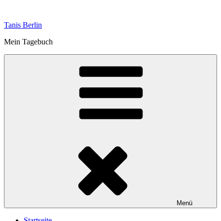
Zum
Inhalt
Tanis Berlin
springen
Mein Tagebuch
Menü
Startseite