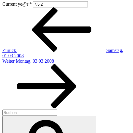
Current ye@r
*
Beitragsnavigation
Vorheriger
Beitrag
Zurück
Samstag,
01.03.2008
Nächster
Weiter
Montag, 03.03.2008
Beitrag
Suchen
nach:
Suchen