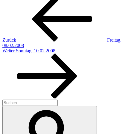
Beitragsnavigation
Beitrag
Zurück
Freitag,
08.02.2008
Nächster
Weiter
Sonntag, 10.02.2008
Beitrag
Suchen
nach:
Suchen