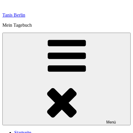
Zum
Inhalt
Tanis Berlin
springen
Mein Tagebuch
Menü
Startseite