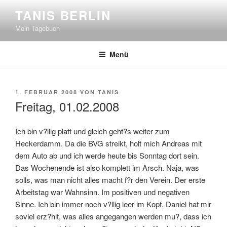
Zum
TANIS BERLIN
Inhalt
Mein Tagebuch
springen
Menü
VERÖFFENTLICHT
1. FEBRUAR 2008
VON
TANIS
AM
Freitag, 01.02.2008
Ich bin v?llig platt und gleich geht?s weiter zum
Heckerdamm. Da die BVG streikt, holt mich Andreas mit
dem Auto ab und ich werde heute bis Sonntag dort sein.
Das Wochenende ist also komplett im Arsch. Naja, was
solls, was man nicht alles macht f?r den Verein. Der erste
Arbeitstag war Wahnsinn. Im positiven und negativen
Sinne. Ich bin immer noch v?llig leer im Kopf. Daniel hat mir
soviel erz?hlt, was alles angegangen werden mu?, dass ich