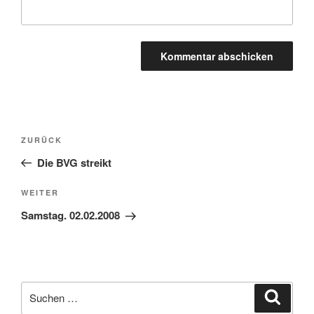
Beitragsnavigation
Vorheriger
ZURÜCK
Beitrag
Die BVG streikt
Nächster
WEITER
Beitrag
Samstag. 02.02.2008
Suchen
Suche
nach: