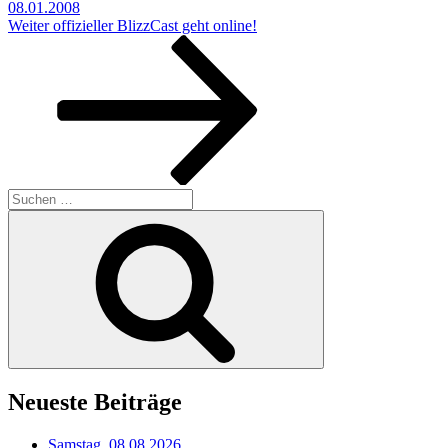
08.01.2008
Nächster
Weiter
offizieller BlizzCast geht online!
Beitrag
Suchen
nach:
Suchen
Neueste Beiträge
Samstag, 08.08.2026