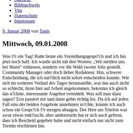
Bildnachweis
Vita
Datenschutz
Impressum
Veröffentlicht
9. Januar 2008
von
Tanis
am
Mittwoch, 09.01.2008
Was f?r ein Tag! Hatte heute ein Vorstellungsgespr?ch und ich bin
jetzt noch baff. Ich wurde nicht mit den Worten: „Wir melden uns
bei Ihnen“ entlassen, sondern vor die Wahl zweier Jobs gestellt.
Community Manager oder doch lieber Redakteur. Hm, schwere
Entscheidung, die ich nat?rlich nicht sofort entscheiden konnte. Wie
sich im weiteren Verlauf des Tages herausstellte, war das auch nicht
so schlecht, denn hier auf Arbeit angekommen, bekomm ich gleich
das n?chste, interessante Angebot vermittelt. Was soll man dazu
sagen? Erst passiert nix und dann gehts richtig los. Da ich auf jeden
Fall eins der beiden Angebote annehmen m?chte, konnte ich auch
schon ein Gespr?ch f?r morgen absagen. Der Herr am Telefon war
zwar etwas entt?uscht, aber andererseits hat er sich auch gefreut,
dass ich Bescheid gegeben habe und nicht einfach nur nicht zum
Termin erschienen bin.