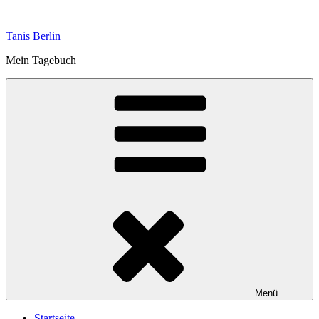
Zum
Inhalt
Tanis Berlin
springen
Mein Tagebuch
Menü
Startseite