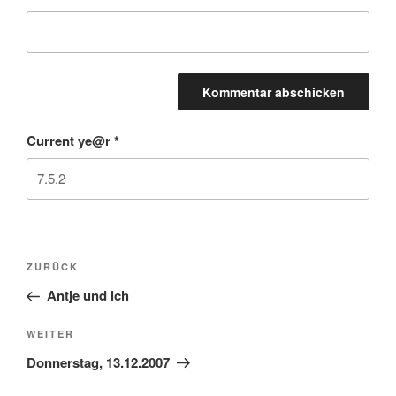
Current ye@r
*
Beitragsnavigation
Vorheriger
ZURÜCK
Beitrag
Antje und ich
Nächster
WEITER
Beitrag
Donnerstag, 13.12.2007