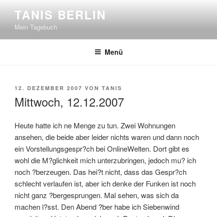
Zum
TANIS BERLIN
Inhalt
Mein Tagebuch
springen
Menü
VERÖFFENTLICHT
12. DEZEMBER 2007
VON
TANIS
AM
Mittwoch, 12.12.2007
Heute hatte ich ne Menge zu tun. Zwei Wohnungen
ansehen, die beide aber leider nichts waren und dann noch
ein Vorstellungsgespr?ch bei OnlineWelten. Dort gibt es
wohl die M?glichkeit mich unterzubringen, jedoch mu? ich
noch ?berzeugen. Das hei?t nicht, dass das Gespr?ch
schlecht verlaufen ist, aber ich denke der Funken ist noch
nicht ganz ?bergesprungen. Mal sehen, was sich da
machen l?sst. Den Abend ?ber habe ich Siebenwind