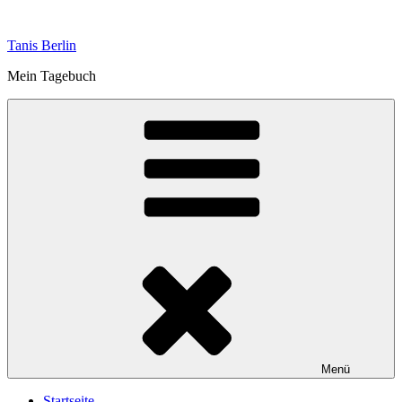
Zum
Inhalt
Tanis Berlin
springen
Mein Tagebuch
Menü
Startseite