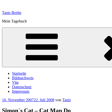
Zum
Inhalt
Tanis Berlin
springen
Mein Tagebuch
Startseite
Bildnachweis
Vita
Datenschutz
Impressum
Veröffentlicht
16. November 2007
22. Juli 2008
von
Tanis
am
Simon´s Cat – Cat Man Do