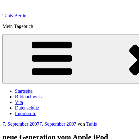
Zum
Inhalt
Tanis Berlin
springen
Mein Tagebuch
Startseite
Bildnachweis
Vita
Datenschutz
Impressum
Veröffentlicht
7. September 2007
7. September 2007
von
Tanis
am
neue Generation vom Apple iPod