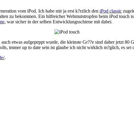
eneration vom iPod. Ich habe mir ja erst k?rzlich den
iPod classic
zugele
lten zu bekommen. Ein hilfreicher Wehmutstropfen beim iPod touch ist 
one
, war sicher in der selben Entwicklungsschiene mit dabei.
ch auch etwas aufgepeppt wurde, die kleinste Gr??e sind daher jetzt 80 G
ls, immer up to date sein ist glaube ich nicht wirklich m?glich, es sei
de/
.