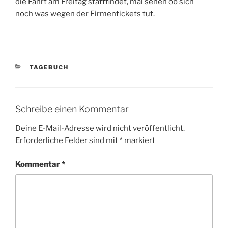
die Fahrt am Freitag stattfindet, mal sehen ob sich
noch was wegen der Firmentickets tut.
KATEGORIEN
TAGEBUCH
Schreibe einen Kommentar
Deine E-Mail-Adresse wird nicht veröffentlicht.
Erforderliche Felder sind mit
*
markiert
Kommentar
*