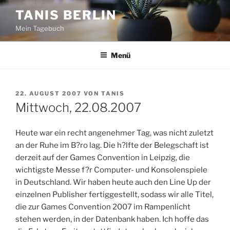
Zum
TANIS BERLIN
Inhalt
Mein Tagebuch
springen
Menü
VERÖFFENTLICHT
22. AUGUST 2007
VON
TANIS
AM
Mittwoch, 22.08.2007
Heute war ein recht angenehmer Tag, was nicht zuletzt
an der Ruhe im B?ro lag. Die h?lfte der Belegschaft ist
derzeit auf der Games Convention in Leipzig, die
wichtigste Messe f?r Computer- und Konsolenspiele
in Deutschland. Wir haben heute auch den Line Up der
einzelnen Publisher fertiggestellt, sodass wir alle Titel,
die zur Games Convention 2007 im Rampenlicht
stehen werden, in der Datenbank haben. Ich hoffe das