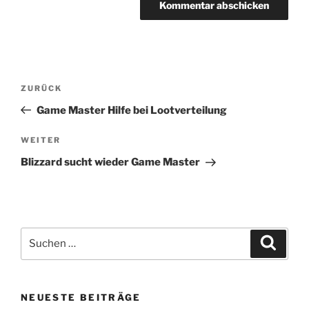
Beitragsnavigation
Vorheriger
ZURÜCK
Beitrag
Game Master Hilfe bei Lootverteilung
Nächster
WEITER
Beitrag
Blizzard sucht wieder Game Master
Suchen
Suche
nach:
NEUESTE BEITRÄGE