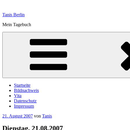
Zum
Inhalt
Tanis Berlin
springen
Mein Tagebuch
Startseite
Bildnachweis
Vita
Datenschutz
Impressum
Veröffentlicht
21. August 2007
von
Tanis
am
Dienstag, 21.08.2007