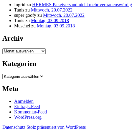
Ingrid
zu
HERMES Paketversand nicht mehr vertrauenswürdig
Tanis
zu
Mittwoch, 20.07.2022
super goofy
zu
Mittwoch, 20.07.2022
Tanis
zu
Montag, 03.09.2018
Muschel
zu
Montag, 03.09.2018
Archiv
Archiv
Kategorien
Kategorien
Meta
Anmelden
Eintrags-Feed
Kommentar-Feed
WordPress.org
Datenschutz
Stolz präsentiert von WordPress