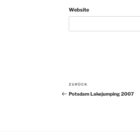
Website
Beitragsnavigation
Vorheriger
ZURÜCK
Beitrag
Potsdam Lakejumping 2007