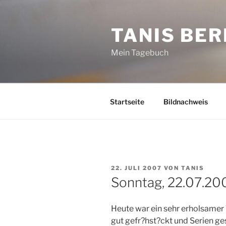
Zum
Inhalt
TANIS BER
springen
Mein Tagebuch
Startseite
Bildnachweis
VERÖFFENTLICHT
22. JULI 2007
VON
TANIS
AM
Sonntag, 22.07.20
Heute war ein sehr erholsamer 
gut gefr?hst?ckt und Serien g