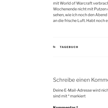
mit World of Warcraft verbracht
Wochenende nicht mit Putzen dr
sehen, wie ich noch den Abend v
an die frische Luft. Habt noch
KATEGORIEN
TAGEBUCH
Schreibe einen Komm
Deine E-Mail-Adresse wird nicht
sind mit
*
markiert
Kommentar
*