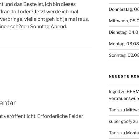
 und das Beste ist, ich bin dieses
Donnerstag, 0
an, toll oder? Jetzt werde ich mal
erbringe, vielleicht geh ich ja mal raus,
Mittwoch, 05.
 einen sch?nen Sonntag Abend.
Dienstag, 04.
Montag, 03.0
Sonntag, 02.0
NEUESTE KO
Ingrid
zu
HERME
vertrauenswür
entar
Tanis
zu
Mittw
 veröffentlicht.
Erforderliche Felder
super goofy
zu
Tanis
zu
Monta